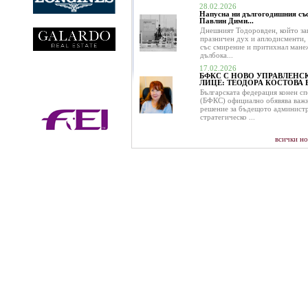
28.02.2026
Напусна ни дългогодишния със
Павлин Дими...
Днешният Тодоровден, който за
празничен дух и аплодисменти,
със смирение и притихнал мане
дълбока...
17.02.2026
БФКС С НОВО УПРАВЛЕНС
ЛИЦЕ: ТЕОДОРА КОСТОВА Е.
Българската федерация конен с
(БФКС) официално обявява важ
решение за бъдещото админист
стратегическо ...
всички н