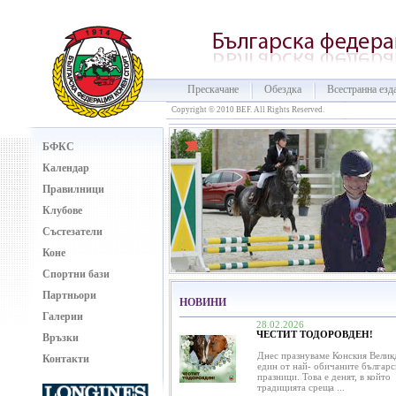
Прескачане
Обездка
Всестранна езд
Copyright © 2010 BEF. All Rights Reserved.
БФКС
Календар
Правилници
Клубове
Състезатели
Коне
Спортни бази
Партньори
НОВИНИ
Галерии
28.02.2026
ЧЕСТИТ ТОДОРОВДЕН!
Връзки
Днес празнуваме Конския Велик
Контакти
един от най- обичаните българс
празници. Това е денят, в който
традицията среща ...