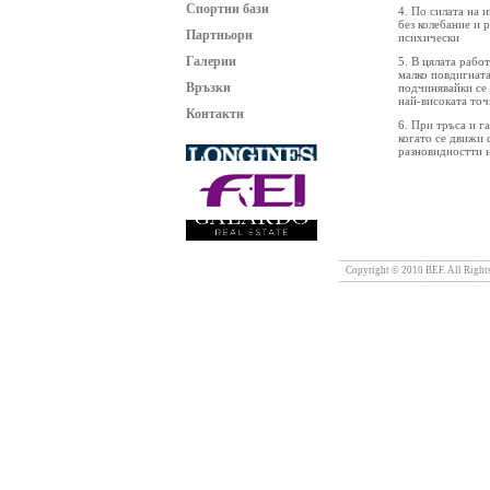
Спортни бази
4. По силата на 
без колебание и 
Партньори
психически
Галерии
5. В цялата работ
малко повдигната
Връзки
подчинявайки се 
най-високата точ
Контакти
6. При тръса и г
когато се движи 
разновидностти н
Copyright © 2010 BEF. All Rights