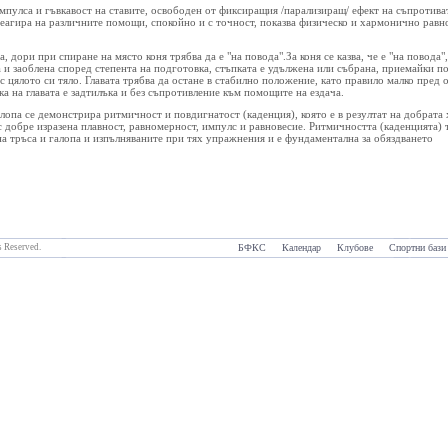
импулса и гъвкавост на ставите, освободен от фиксиращия /парализиращ/ ефект на съпротиват
реагира на различните помощи, спокойно и с точност, показва физическо и хармонично равно
а, дори при спиране на място коня трябва да е "на повода".За коня се казва, че е "на повода"
 и заоблена според степента на подготовка, стъпката е удължена или събрана, приемайки пов
с цялото си тяло. Главата трябва да остане в стабилно положение, като правило малко пред от
ка на главата е задтилъка и без съпротивление към помощите на ездача.
алопа се демонстрира ритмичност и повдигнатост (каденция), която е в резултат на добрата 
с добре изразена плавност, равномерност, импулс и равновесие. Ритмичността (каденцията) т
а тръса и галопа и изпълняваните при тях упражнения и е фундаментална за обяздването
 Reserved.
БФКС
Календар
Клубове
Спортни бази