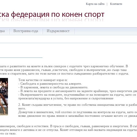
Карта на сайта
|
Контакти
дка
Всестранна езда
Издържливост
дката е развитието на конете в пълен синхрон с ездачите чрез хармонично обучение. В
, тя прави коня уравновесен, гъвкав ,еластичен, свободен и възприемчив ,но също така
елен и старателен, като по този начин се постига съвършенно разбирателство с ездача.
	Тези качества се намират израз в:

	- Свободата и равномерността на алюрите.

	- В хармония, лекота и свобода на движението.

	- В лекота на предните и ангажирането на задните крайници, чрез енергичен двигателен импулс.

	- Възприемането на поводите, подчинявайки се на помощите на ездача, като си играе с

	трензелата/мундщука в устата, без напрежение и съпротивление
	2. Конят създава впечатление, че прави по собствена инициатива всичко и разбира какво се изисква от 

	него. 

	Доверчив и внимателен, той охотно се подчинява на контрола на ездача, като остава абсолютно прав във 

	всяко движение по права линия и запазвайки постоянно огъване когато се движат по извити линии.                                            

авномерен, свободен и естествен. В тръса е свободен, гъвкав, равномерен и енергичен. В съб
ицата винаги е активна и не се отпуска. Конят отговаря на най-малката индикация на ездача
то си тяло.