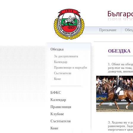
Прескачане
Обез
Обездка
ОБЕЗДКА
За дисциплината
Календар
1. Обект на обез
Правилници и наредби
резултат на това
доверчив, внимат
Състезатели
Коне
БФКС
Календар
Правилници
Клубове
Състезатели
3. Ходома му е р
равномерен. Задн
Коне
енергичност цяло