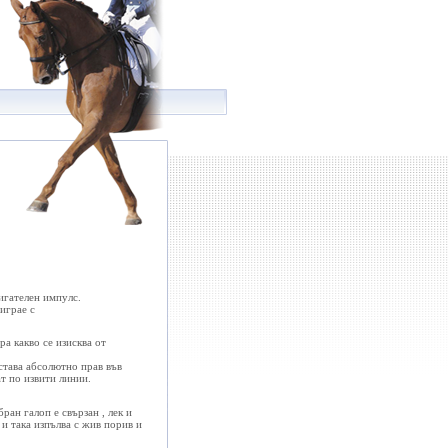
ран галоп е свързан , лек и
 и така изпълва с жив порив и