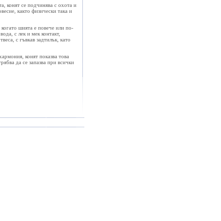
а, конят се подчинява с охота и
весие, както физически така и
, когато шията е повече или по-
ода, с лек и мек контакт,
веса, с гъвкав задтилък, като
хармония, конят показва това
рябва да се запазва при всички