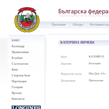
Прескачане
Обездка
Всестранна езд
БФКС
КАТЕРИНА ЯНЧЕВА
Календар
Правилници
КАЛОЯН 92
Клуб
Клубове
България
Състезатели
Държава
Коне
Юн./Дев. 14 г.
Възрастова група
Спортни бази
Прескачане
Дисциплини
Партньори
Галерии
Връзки
Контакти