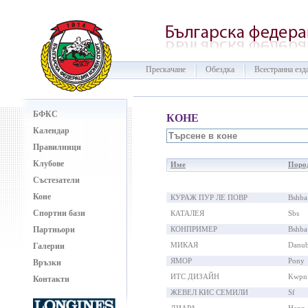
Прескачане
Обездка
Всестранна езд
БФКС
КОНЕ
Календар
Правилници
Клубове
Име
Поро
Състезатели
Коне
КУРАЖ ПУР ЛЕ ПОВР
Bshba
Спортни бази
КАТАЛЕЯ
Sbs
Партньори
КОНПРИМЕР
Bshba
МИКАЯ
Danu
Галерии
ЯМОР
Pony
Връзки
ИТС ДИЗАЙН
Kwpn
Контакти
ЖЕВЕЛ КИС СЕМИЛИ
Sf