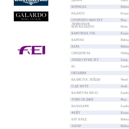
ДИАРА
Hann
КОРНЕДА
Bshba
НАДАТО
Kwpn
ОТОРОНГО ВАН ХЕТ
Bwp
ЛЮВЕНХОФ
КОН КАЛАНТО
Holst
КАФУЛЕНА VDL
Kwpn
КАРЕНА
Bshba
КАРА
Bshba
СИНДЕРЕЛА
Oldbg
ЛАНДО КУИК ЗЕТ
Zang
К2
Eastb
ОКТАВИЯ
КАЛИСТОС ЛЕЙДИ
Westf
О ДЕ МУГЕ
Arab
КАЛИГУЛА ПИ ЕС
Eastb
ТОБИ СИ ДЖИ
Bwp
КАЛАХАРИ
Eastb
ФЕЙТ
Kwpn
БЛУ БЛЪД
Bshba
ЗАГАР
Bshba