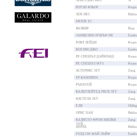
ЛЕБЕЛ ДЬО ВИЛ
Sf
РОУЗИ ФЛЬОР
Kwpn
ЛОХ НЕС
Bshba
МЕРЛЕ ЕС
ВАЛКИР
Bwp
ЗАМБЕЗИЯ ОУШЪН NK
Eastb
РОЯЛ ЛЕЙДИ
Kwpn
КОЛ МИ ДЖО
Eastb
РЕ СПЕШЪЛ ДАЙМЪНД
Kwpn
РЕ СПЕШЪЛ МУЗ
Kwpn
АСТЕРИКС ЗЕТ
Zang
ЕР КАМПИНА
Kwpn
РЪНАУЕЙ
Kwpn
КАЛКУЛЕЙТЕД РИСК ЗЕТ
Zang
КАСТЕЛА ЗЕТ
Zang
ЕЛИ
Oldbg
ОРИС ХАН
Bshba
КАЛИСТО ФРОМ МИЛКИ
Zang
УЕЙ...
ПЕРЛА
Bshba
ГОЛД ОФ МАЙ ЛАЙФ
Eastb