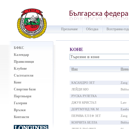
Прескачане
Обездка
Всестранна езд
БФКС
КОНЕ
Календар
Правилници
Клубове
Име
Поро
Състезатели
Коне
КАСАНДРО ЗЕТ
Zang
Спортни бази
ЛЕЙДИ КЮ
Bshba
Партньори
РУСКА РУЛЕТКА
ДЖУН КРИСТАЛ
Latv
Галерии
ДОРТМУНД NK M
Eastb
Връзки
ПЕРИВА ЕЛ ЕФ ЗЕТ
Zang
Контакти
КОНЧИТА БЕЛЛА
Bshba