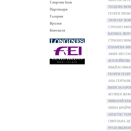
МИРЕЛА ПЕТР
Спортни бази
ТЕОДОРА ВЕН
Партньори
ГЕОРГИ ПРОК
Галерии
ЛЪЧЕЗАР ЛЮБ
Връзки
СТРАХИЛ МИ
Контакти
КАТИНА ЛЮТ
СТРАХИЛ НИК
ПЛАМЕНА МИ
АКИФ МЕСТА
АСЯ БОЙКОВА
ИВАЙЛО ИВА
ГЕОРГИ ГЕОР
АНА ГЕРГЬОВ
ВАНЯ ЛАЗАРО
ЖУЛИЕН ЖЕК
НИКОЛАЙ КЪ
МИНА КРАЙЧ
АНАСТАС ТАН
СВИТЛАНА ДЕ
РУСИ ИКОНО