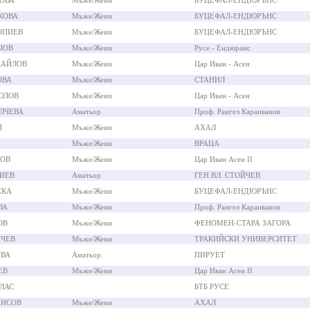
ОВА
Мъже/Жени
БУЦЕФАЛ-ЕНДЮРЪНС
КОВА
Мъже/Жени
БУЦЕФАЛ-ЕНДЮРЪНС
ОПИЕВ
Мъже/Жени
БУЦЕФАЛ-ЕНДЮРЪНС
ЧОВ
Мъже/Жени
Русе - Ендюранс
ХАЙЛОВ
Мъже/Жени
Цар Иван - Асен
ОВА
Мъже/Жени
СТАНИЛ
ОЛОВ
Мъже/Жени
Цар Иван - Асен
ЛЧЕВА
Аматьор
Проф. Рангел Караиванов
Н
Мъже/Жени
АХАЛ
Мъже/Жени
ВРАЦА
НОВ
Мъже/Жени
Цар Иван Асен II
ГИЕВ
Аматьор
ГЕН.ВЛ. СТОЙЧЕВ
СКА
Мъже/Жени
БУЦЕФАЛ-ЕНДЮРЪНС
ВА
Мъже/Жени
Проф. Рангел Караиванов
ОВ
Мъже/Жени
ФЕНОМЕН-СТАРА ЗАГОРА
НЧЕВ
Мъже/Жени
ТРАКИЙСКИ УНИВЕРСИТЕТ
ЕВА
Аматьор
ПИРУЕТ
ЕВ
Мъже/Жени
Цар Иван Асен II
ЛАС
БТБ РУСЕ
ПИСОВ
Мъже/Жени
АХАЛ