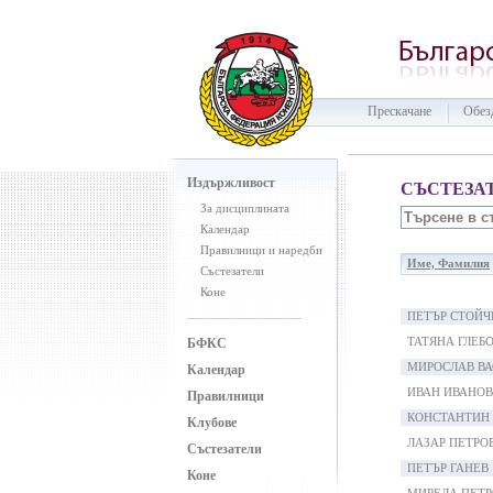
Прескачане
Обез
Издържливост
СЪСТЕЗА
За дисциплината
Календар
Правилници и наредби
Име, Фамилия
Състезатели
Коне
ПЕТЪР СТОЙЧ
ТАТЯНА ГЛЕБ
БФКС
МИРОСЛАВ ВА
Календар
ИВАН ИВАНОВ
Правилници
КОНСТАНТИН
Клубове
ЛАЗАР ПЕТРО
Състезатели
ПЕТЪР ГАНЕВ
Коне