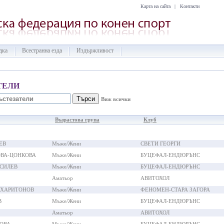
Карта на сайта
|
Контакти
дка
Всестранна езда
Издържливост
ТЕЛИ
Виж всички
Възрастова група
Клуб
ЕВ
Мъже/Жени
СВЕТИ ГЕОРГИ
ОВА-ЦОНКОВА
Мъже/Жени
БУЦЕФАЛ-ЕНДЮРЪНС
СИЛЕВ
Мъже/Жени
БУЦЕФАЛ-ЕНДЮРЪНС
Аматьор
АВИТОХОЛ
 ХАРИТОНОВ
Мъже/Жени
ФЕНОМЕН-СТАРА ЗАГОРА
В
Мъже/Жени
БУЦЕФАЛ-ЕНДЮРЪНС
Аматьор
АВИТОХОЛ