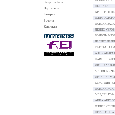
ЙОНКА ХРИС
Спортни бази
ПЕТЕР ЕК
Партньори
ХРИСТИЯН ПЕ
Галерии
ИЛИЯ ТОДОРО
Връзки
ЙОРДАН ВАСИ
Контакти
ДЕНИС КЪРОВ
БОРИСЛАВ БО
ЛЕВЕНТ НЕЗИ
ЕРДУХАН СА
АЛЕКСАНДРА 
ПАВЕЛ ИВАНО
ИВАН КАИКОВ
МАРИЯ ВЕЛЧЕ
ИРИНА НИКО
КРИСТИЯН АС
ЙОРДАН ЙОР
МЛАДЕН ГОР
АННА АНГЕЛ
ИЛИЯН ИЛИЕВ
ПЕТЯ ТОТЕВА