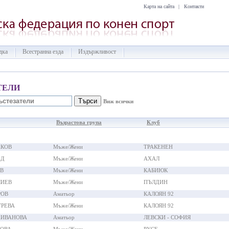
Карта на сайта
|
Контакти
дка
Всестранна езда
Издържливост
ТЕЛИ
Виж всички
Възрастова група
Клуб
АКОВ
Мъже/Жени
ТРАКЕНЕН
ЕД
Мъже/Жени
АХАЛ
В
Мъже/Жени
КАБИЮК
ЛИЕВ
Мъже/Жени
ПЪЛДИН
РОВ
Аматьор
КАЛОЯН 92
УРЕВА
Мъже/Жени
КАЛОЯН 92
АИВАНОВА
Аматьор
ЛЕВСКИ - СОФИЯ