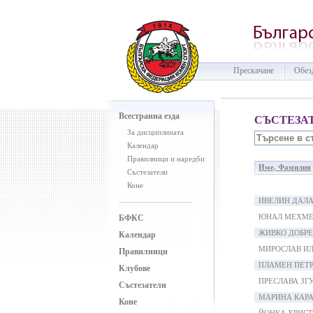
Прескачане
Обез
Всестранна езда
СЪСТЕЗА
За дисциплината
Календар
Правилници и наредби
Име, Фамилия
Състезатели
Коне
ИВЕЛИН ДАЛ
ЮНАЛ МЕХМ
БФКС
ЖИВКО ДОБРЕ
Календар
МИРОСЛАВ И
Правилници
ПЛАМЕН ПЕТ
Клубове
ПРЕСЛАВА ЗГ
Състезатели
МАРИНА КАР
Коне