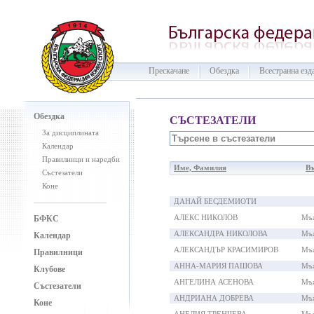
Прескачане
Обездка
Всестранна езд
Обездка
СЪСТЕЗАТЕЛИ
За дисциплината
Календар
Правилници и наредби
Име, Фамилия
Въ
Състезатели
Коне
ДАНАЙ БЕСДЕМИОТИ
АЛЕКС НИКОЛОВ
Мъ
БФКС
АЛЕКСАНДРА НИКОЛОВА
Мъ
Календар
АЛЕКСАНДЪР КРАСИМИРОВ
Мъ
Правилници
АННА-МАРИЯ ПАШОВА
Мъ
Клубове
АНГЕЛИНА АСЕНОВА
Мъ
Състезатели
АНДРИАНА ДОБРЕВА
Мъ
Коне