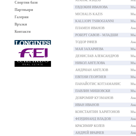
АТАНАС КЪЦОВ
Мъ
Спортни бази
ЕВДОКИЯ ИВАНОВА
Мъ
Партньори
MICHALIS KAZIS
Мъ
Галерии
KALLIOPI TSIROGIANNI
Мъ
Връзки
ПЛАМЕН ИВАНОВ
Ама
Контакти
РОБЕРТ САВОВ - МЛАДШИ
Мъ
ТОДОР РАЧЕВ
Ама
МАЯ ЗАХАРИЕВА
Мъ
ДЕНИСЛАВ АЛЕКСАНДРОВ
Мъ
НИКОЛ АНГЕЛОВА
Мъ
АНДРИАН АНГЕЛОВ
Мъ
ЕВГЕНИ ГЕОРГИЕВ
Мъ
ПАНАЙОТИС КОТЗАМАНИС
Мъ
ПАВЛИН МИШОВСКИ
Мъ
ДОБРОМИР КУЗМАНОВ
Ама
ИВАН ИВАНОВ
Ама
КОНСТАНТИН ХАРИТОНОВ
Мъ
ФЕРДИНАНД ВЛАДОВ
Ама
КРАСИМИР КОЛЕВ
Ама
АНДРЕЙ ВРАБЧЕВ
Ама