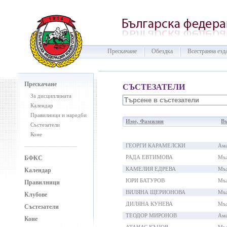
Прескачане
Обездка
Всестранна езд
Прескачане
СЪСТЕЗАТЕЛИ
За дисциплината
Календар
Правилници и наредби
Име, Фамилия
Въ
Състезатели
Коне
ГЕОРГИ КАРАМЕЛСКИ
Ама
РАДА ЕВТИМОВА
Мъ
БФКС
КАМЕЛИЯ ЕДРЕВА
Мъ
Календар
ЮРИ БАТУРОВ
Мъ
Правилници
ВИЛЯНА ЩЕРИОНОВА
Мъ
Клубове
ДИЛЯНА КУНЕВА
Мъ
Състезатели
ТЕОДОР МИРОНОВ
Ама
Коне