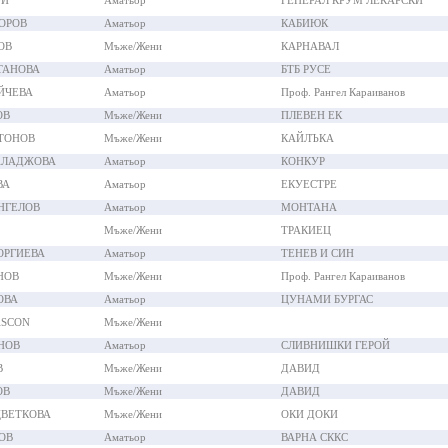
РИ
Аматьор
ГЕНЕРАЛ КРУМ ЛЕКАРСКИ
ОРОВ
Аматьор
КАБИЮК
ОВ
Мъже/Жени
КАРНАВАЛ
ТАНОВА
Аматьор
БТБ РУСЕ
ЙЧЕВА
Аматьор
Проф. Рангел Караиванов
ОВ
Мъже/Жени
ПЛЕВЕН ЕК
ТОНОВ
Мъже/Жени
КАЙЛЪКА
АЛАДЖОВА
Аматьор
КОНКУР
ВА
Аматьор
ЕКУЕСТРЕ
НГЕЛОВ
Аматьор
МОНТАНА
Мъже/Жени
ТРАКИЕЦ
ОРГИЕВА
Аматьор
ТЕНЕВ И СИН
НОВ
Мъже/Жени
Проф. Рангел Караиванов
ОВА
Аматьор
ЦУНАМИ БУРГАС
ASCON
Мъже/Жени
НОВ
Аматьор
СЛИВНИШКИ ГЕРОЙ
В
Мъже/Жени
ДАВИД
ОВ
Мъже/Жени
ДАВИД
ЦВЕТКОВА
Мъже/Жени
ОКИ ДОКИ
ОВ
Аматьор
ВАРНА СККС