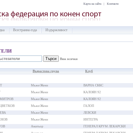
Карта на сайта
|
Контакти
дка
Всестранна езда
Издържливост
ТЕЛИ
Виж всички
Възрастова група
Клуб
Т
Мъже/Жени
ВАРНА СККС
Т
Мъже/Жени
КАЛОЯН 92
ИМИТРОВ
Мъже/Жени
КАЛОЯН 92
ЦВЕТКОВ
Мъже/Жени
ГАЛОП
ЕВА
Мъже/Жени
ЛЕВСКИ
ЕНОВ
Мъже/Жени
ИНТЕГРА
ТОВ
Аматьор
ГЕНЕРАЛ КРУМ ЛЕКАРСКИ