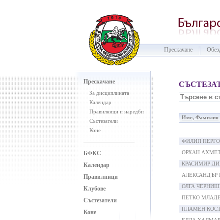
Прескачане
Обез
Прескачане
СЪСТЕЗА
За дисциплината
Календар
Правилници и наредби
Име, Фамилия
Състезатели
Коне
ФИЛИП ПЕРГО
ОРХАН АХМЕ
БФКС
КРАСИМИР Д
Календар
АЛЕКСАНДЪР 
Правилници
ОЛГА ЧЕРНИШ
Клубове
ПЕТКО МЛАД
Състезатели
ПЛАМЕН КОС
Коне