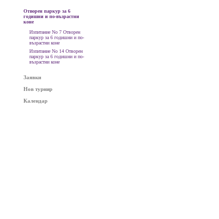
Отворен паркур за 6
годишни и по-възрастни
коне
Изпитание No 7 Отворен
паркур за 6 годишни и по-
възрастни коне
Изпитание No 14 Отворен
паркур за 6 годишни и по-
възрастни коне
Заявки
Нов турнир
Календар