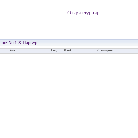
Открит турнир
ние No 1 Х Паркур
Кон
Год.
Клуб
Категория