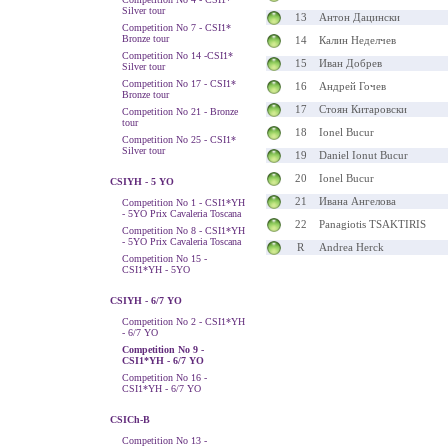
Silver tour
13
Антон Дацински
Competition No 7 - CSI1*
Bronze tour
14
Калин Неделчев
Competition No 14 -CSI1*
15
Иван Добрев
Silver tour
Competition No 17 - CSI1*
16
Андрей Гочев
Bronze tour
17
Стоян Китаровски
Competition No 21 - Bronze
tour
18
Ionel Bucur
Competition No 25 - CSI1*
Silver tour
19
Daniel Ionut Bucur
20
Ionel Bucur
CSIYH - 5 YO
21
Ивана Ангелова
Competition No 1 - CSI1*YH
- 5YO Prix Cavaleria Toscana
22
Panagiotis TSAKTIRIS
Competition No 8 - CSI1*YH
- 5YO Prix Cavaleria Toscana
R
Andrea Herck
Competition No 15 -
CSI1*YH - 5YO
CSIYH - 6/7 YO
Competition No 2 - CSI1*YH
- 6/7 YO
Competition No 9 -
CSI1*YH - 6/7 YO
Competition No 16 -
CSI1*YH - 6/7 YO
CSICh-B
Competition No 13 -