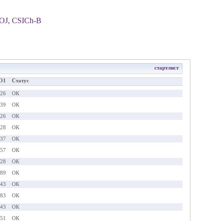
IOJ, CSICh-B
стартлист
О1
Статус
.26
ОК
.39
ОК
.26
ОК
.28
ОК
.37
ОК
.57
ОК
.28
ОК
.89
ОК
.43
ОК
.83
ОК
.43
ОК
.51
ОК