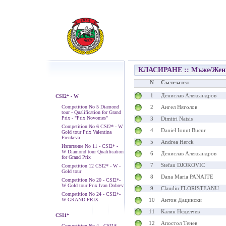
КЛАСИРАНЕ :: Мъже/Жен
N
Състезател
1
Денислав Александров
CSI2* - W
Competition No 5 Diamond
2
Ангел Няголов
tour - Qualification for Grand
Prix - "Prix Novomes"
3
Dimitri Natsis
Competition No 6 CSI2* - W
4
Daniel Ionut Bucur
Gold tour Prix Valentina
Frenkeva
5
Andrea Herck
Изпитание No 11 - CSI2* -
W Diamond tour Qualification
6
Денислав Александров
for Grand Prix
7
Stefan DJOKOVIC
Competition 12 CSI2* - W -
Gold tour
8
Dana Maria PANAITE
Competition No 20 - CSI2*-
W Gold tour Prix Ivan Dobrev
9
Claudiu FLORISTEANU
Competition No 24 - CSI2*-
W GRAND PRIX
10
Антон Дацински
11
Калин Неделчев
CSI1*
12
Апостол Тенев
Competition No 4 - CSI1*