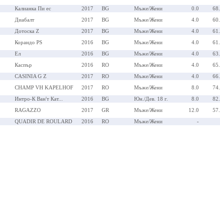
Калианка Пи ес
2017
BG
Мъже/Жени
0.0
68
Диабалт
2017
BG
Мъже/Жени
4.0
60
Дотоска Z
2017
BG
Мъже/Жени
4.0
61
Корандо PS
2016
BG
Мъже/Жени
4.0
61
Ел
2016
BG
Мъже/Жени
4.0
63
Каспър
2016
RO
Мъже/Жени
4.0
65
CASINIA G Z
2017
RO
Мъже/Жени
4.0
66
CHAMP VH KAPELHOF
2017
RO
Мъже/Жени
8.0
74
Интро-К Ван'т Кат...
2016
BG
Юн./Дев. 18 г.
8.0
82
RAGAZZO
2017
GR
Мъже/Жени
12.0
57
QUADIR DE ROULARD
2016
RO
Мъже/Жени
-