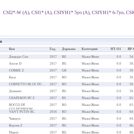
CSI2*-W (A), CSI1* (A), CSIYH1* 5yo (A), CSIYH1* 6-7yo, CS
и
Кон
Год.
Държава
Категория
НТ-О1
ВР-
Диарадо Сон
2017
BG
Мъже/Жени
0.0
54
Аполо D
2017
BG
Мъже/Жени
0.0
58
CORRIE Z
2017
GR
Мъже/Жени
0.0
59
Каси
2017
RO
Мъже/Жени
0.0
59
CORNETTO BLUE DU ...
2017
RO
Мъже/Жени
0.0
59
Диамант
2017
BG
Мъже/Жени
0.0
59
CHAPERON RV Z
2017
RS
Мъже/Жени
0.0
61
ROCCO DE
2017
RO
Мъже/Жени
0.0
63
GULDENBOOM
VAN'T PUTIN RC
2016
RO
Мъже/Жени
0.0
64
Чакоруе
2017
BG
Мъже/Жени
0.0
64
Корона Z
2017
BG
Мъже/Жени
0.0
66
Марит
2017
BG
Мъже/Жени
0.0
68