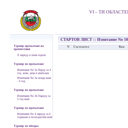
VI – ТИ ОБЛАСТ
СТАРТОВ ЛИСТ :: Изпитание No 10 О
Турнир прескачане на
N
Състезател
Кон
препятствия
Х паркур и пони ездачи
Турнир по прескачане
Изпитание No 3а Парур за 4
год. коне, деца и аматьори
Изпитание No 3а млади коне
- 4 год
Турнир по прескачане
Изпитание No 3б Паркур за
5 год коне
Турнир по прескачане
Изпитание No 4 паркур за 6
годишни и по-възрастни коне
Турнир по обездка