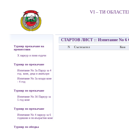
VI – ТИ ОБЛАСТ
СТАРТОВ ЛИСТ :: Изпитание No 6 
Турнир прескачане на
N
Състезател
Кон
препятствия
Х паркур и пони ездачи
Турнир по прескачане
Изпитание No 3а Парур за 4
год. коне, деца и аматьори
Изпитание No 3а млади коне
- 4 год
Турнир по прескачане
Изпитание No 3б Паркур за
5 год коне
Турнир по прескачане
Изпитание No 4 паркур за 6
годишни и по-възрастни коне
Турнир по обездка