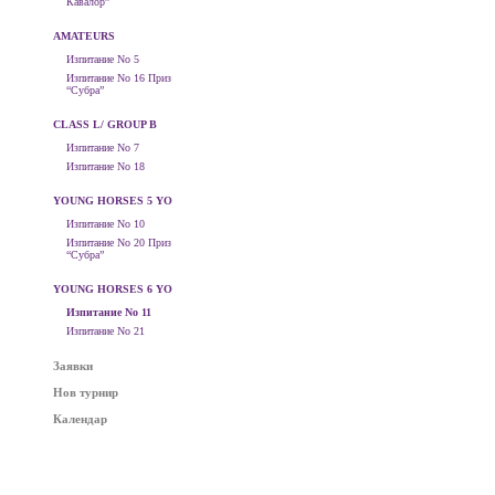
Кавалор”
AMATEURS
Изпитание No 5
Изпитание No 16 Приз
“Субра”
CLASS L/ GROUP B
Изпитание No 7
Изпитание No 18
YOUNG HORSES 5 YO
Изпитание No 10
Изпитание No 20 Приз
“Субра”
YOUNG HORSES 6 YO
Изпитание No 11
Изпитание No 21
Заявки
Нов турнир
Календар