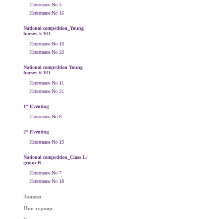
Изпитание No 5
Изпитание No 16
National competition_Young
horses_5 YO
Изпитание No 10
Изпитание No 20
National competition Young
horses_6 YO
Изпитание No 11
Изпитание No 21
1* Eventing
Изпитание No 8
2* Eventing
Изпитание No 19
National competition_Class L/
group B
Изпитание No 7
Изпитание No 18
Заявки
Нов турнир