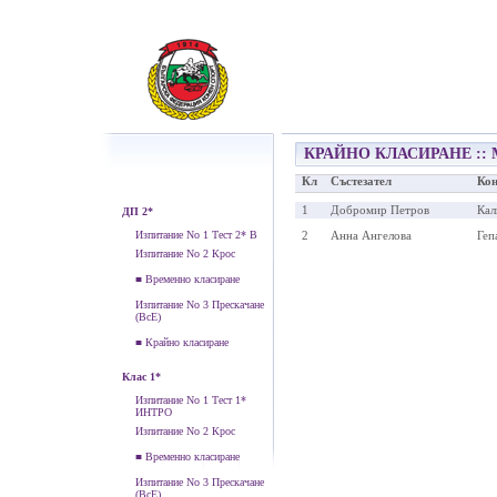
КРАЙНО КЛАСИРАНЕ :: 
Кл
Състезател
Ко
1
Добромир Петров
Кал
ДП 2*
Изпитание No 1 Тест 2* В
2
Анна Ангелова
Геп
Изпитание No 2 Крос
■ Временно класиране
Изпитание No 3 Прескачане
(ВсЕ)
■ Крайно класиране
Клас 1*
Изпитание No 1 Тест 1*
ИНТРО
Изпитание No 2 Крос
■ Временно класиране
Изпитание No 3 Прескачане
(ВсЕ)