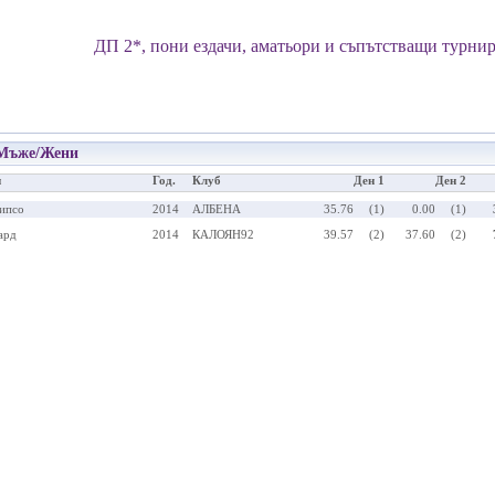
ДП 2*, пони ездачи, аматьори и съпътстващи турни
Мъже/Жени
н
Год.
Клуб
Ден 1
Ден 2
ипсо
2014
АЛБЕНА
35.76
(1)
0.00
(1)
ард
2014
КАЛОЯН92
39.57
(2)
37.60
(2)