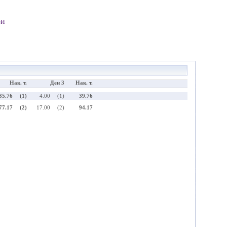
ри
Нак. т.
Ден 3
Нак. т.
35.76
(1)
4.00
(1)
39.76
77.17
(2)
17.00
(2)
94.17