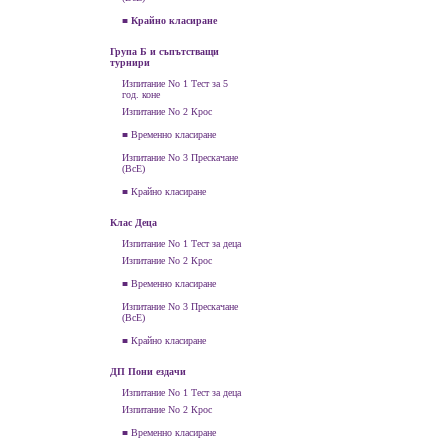
■ Крайно класиране
Група Б и съпътстващи
турнири
Изпитание No 1 Тест за 5
год. коне
Изпитание No 2 Крос
■ Временно класиране
Изпитание No 3 Прескачане
(ВсЕ)
■ Крайно класиране
Клас Деца
Изпитание No 1 Тест за деца
Изпитание No 2 Крос
■ Временно класиране
Изпитание No 3 Прескачане
(ВсЕ)
■ Крайно класиране
ДП Пони ездачи
Изпитание No 1 Тест за деца
Изпитание No 2 Крос
■ Временно класиране